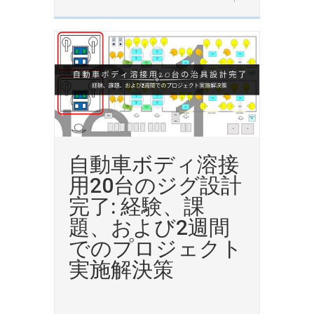
自動車ボディ溶接
用20台のジグ設計
完了: 経験、課
題、および2週間
でのプロジェクト
実施解決策