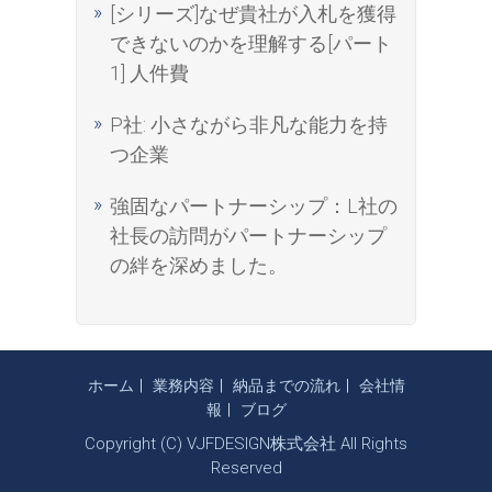
[シリーズ]なぜ貴社が入札を獲得
できないのかを理解する[パート
1] 人件費
P社: 小さながら非凡な能力を持
つ企業
強固なパートナーシップ：L社の
社長の訪問がパートナーシップ
の絆を深めました。
ホーム
業務内容
納品までの流れ
会社情
報
ブログ
Copyright (C) VJFDESIGN株式会社 All Rights
Reserved