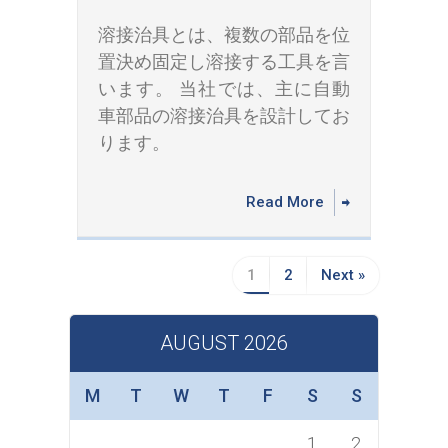
溶接治具とは、複数の部品を位
置決め固定し溶接する工具を言
います。 当社では、主に自動
車部品の溶接治具を設計してお
ります。
Read More
1
2
Next »
AUGUST 2026
M
T
W
T
F
S
S
1
2