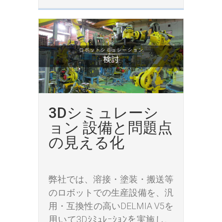
3Dシミュレーシ
ョン 設備と問題点
の見える化
弊社では、溶接・塗装・搬送等
のロボットでの生産設備を、汎
用・互換性の高いDELMIA V5を
用いて3Dｼﾐｭﾚｰｼｮﾝを実施し、