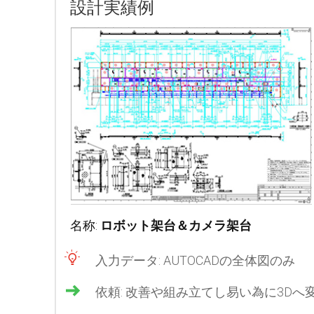
設計実績例
名称:
ロボット架台＆カメラ架台
入力データ: AUTOCADの全体図のみ
依頼: 改善や組み立てし易い為に3D