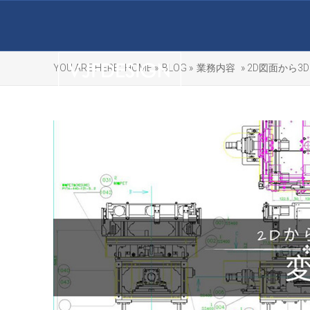
YOU ARE HERE:
HOME »
BLOG »
業務内容
» 2D図面から