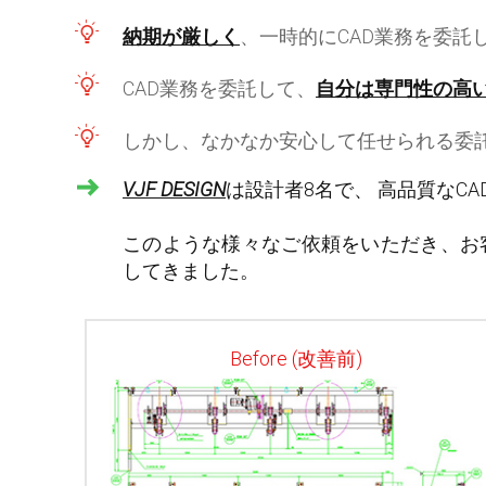
納期が厳しく
、一時的にCAD業務を委託
CAD業務を委託して、
自分は専門性の高
しかし、なかなか安心して任せられる委
VJF DESIGN
は設計者8名で、 高品質なC
このような様々なご依頼をいただき、お
してきました。
Before (改善前)