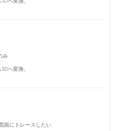
ら3Dへ変換。
のみ
ら3Dへ変換。
の図面にトレースしたい