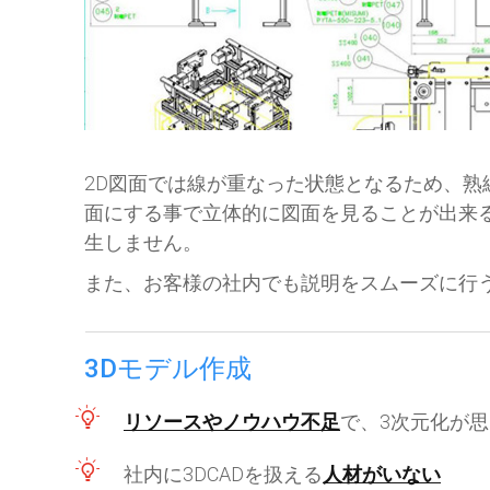
2D図面では線が重なった状態となるため、熟
面にする事で立体的に図面を見ることが出来
生しません。
また、お客様の社内でも説明をスムーズに行
3Dモデル作成
リソースやノウハウ不足
で、3次元化が
社内に3DCADを扱える
人材がいない