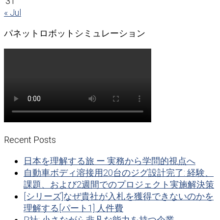
31
« Jul
パネットロボットシミュレーション
Recent Posts
日本を理解する旅 ー 実務から学問的視点へ
自動車ボディ溶接用20台のジグ設計完了: 経験、
課題、および2週間でのプロジェクト実施解決策
[シリーズ]なぜ貴社が入札を獲得できないのかを
理解する[パート1] 人件費
P社: 小さながら非凡な能力を持つ企業