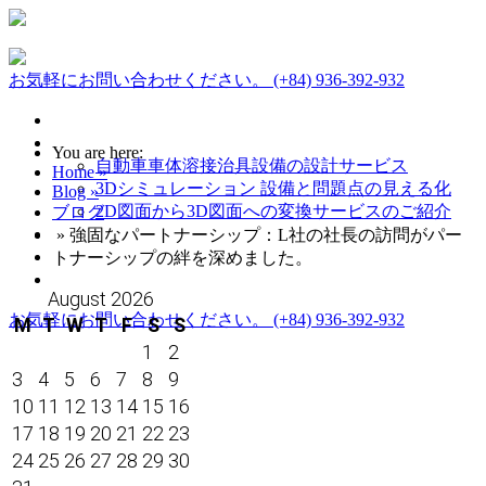
お気軽にお問い合わせください。
(+84) 936-392-932
ホーム
業務内容
You are here:
自動車車体溶接治具設備の設計サービス
Home »
3Dシミュレーション 設備と問題点の見える化
Blog »
2D図面から3D図面への変換サービスのご紹介
ブログ
納品までの流れ
» 強固なパートナーシップ：L社の社長の訪問がパー
会社情報
トナーシップの絆を深めました。
ブログ
August 2026
お気軽にお問い合わせください。
(+84) 936-392-932
M
T
W
T
F
S
S
1
2
3
4
5
6
7
8
9
10
11
12
13
14
15
16
17
18
19
20
21
22
23
24
25
26
27
28
29
30