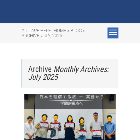
YOU ARE HERE:
HOME »
BLOG »
ARCHIVE: JULY, 2025
Archive
Monthly Archives:
July 2025