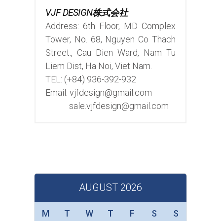
VJF DESIGN株式会社
Address: 6th Floor, MD Complex
Tower, No. 68, Nguyen Co Thach
Street., Cau Dien Ward, Nam Tu
Liem Dist, Ha Noi, Viet Nam.
TEL: (+84) 936-392-932
Email: vjfdesign@gmail.com
sale.vjfdesign@gmail.com
AUGUST 2026
M
T
W
T
F
S
S