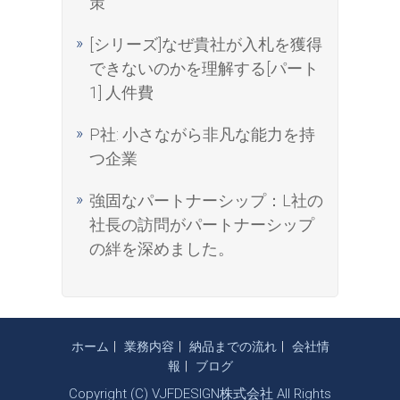
策
[シリーズ]なぜ貴社が入札を獲得
できないのかを理解する[パート
1] 人件費
P社: 小さながら非凡な能力を持
つ企業
強固なパートナーシップ：L社の
社長の訪問がパートナーシップ
の絆を深めました。
ホーム
業務内容
納品までの流れ
会社情
報
ブログ
Copyright (C) VJFDESIGN株式会社 All Rights