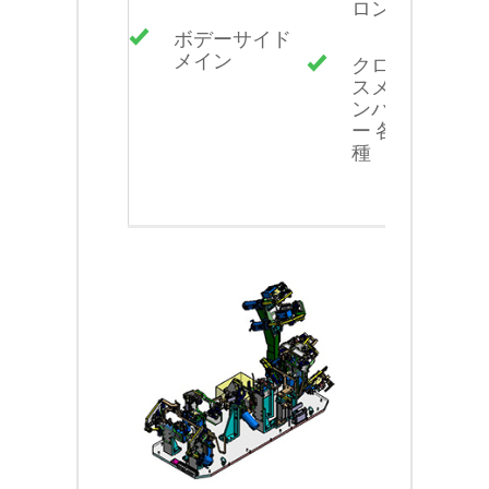
ロン
ボデーサイド
メイン
クロ
スメ
ンバ
ー 各
種