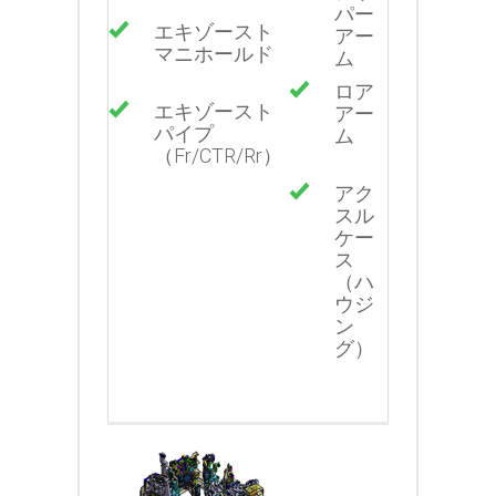
パー
エキゾースト
アー
マニホールド
ム
ロア
エキゾースト
アー
パイプ
ム
（Fr/CTR/Rr）
アク
スル
ケー
ス
（ハ
ウジ
ン
グ）