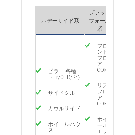
プラット
ボデーサイド系
フォーム
系
フロ
リ
ント
フロ
ルー
ア
COMP
ピラー 各種
（Fr/CTR/Rr）
ド
（F
リア
フロ
サイドシル
ア
COMP
カウルサイド
ホイ
ホイールハウ
ール
ス
エプ