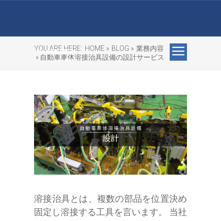
YOU ARE HERE:
HOME »
BLOG »
業務内容
» 自動車車体溶接治具設備の設計サービス
溶接治具とは、複数の部品を位置決め
固定し溶接する工具を言います。 当社