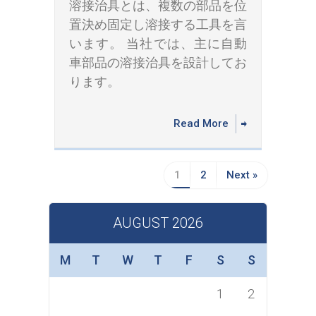
溶接治具とは、複数の部品を位
置決め固定し溶接する工具を言
います。 当社では、主に自動
車部品の溶接治具を設計してお
ります。
Read More
1
2
Next »
AUGUST 2026
M
T
W
T
F
S
S
1
2