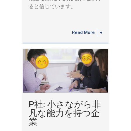
ると信じています。
Read More
P社: 小さながら非
凡な能力を持つ企
業