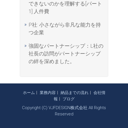
できないのかを理解する[パート
1] 人件費
P社: 小さながら非凡な能力を持
つ企業
強固なパートナーシップ：L社の
社長の訪問がパートナーシップ
の絆を深めました。
ホーム
業務内容
納品までの流れ
会社情
報
ブログ
Copyright (C) VJFDESIGN株式会社 All Rights
Reserved