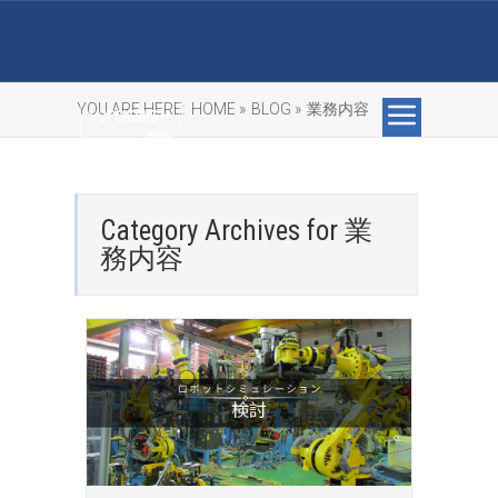
YOU ARE HERE:
HOME »
BLOG »
業務内容
Category Archives for
業
務内容