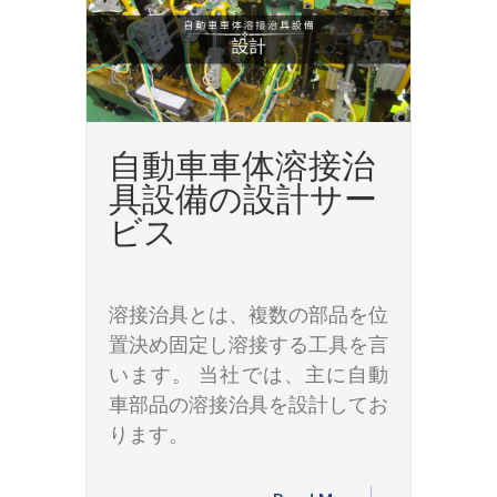
自動車車体溶接治
具設備の設計サー
ビス
溶接治具とは、複数の部品を位
置決め固定し溶接する工具を言
います。 当社では、主に自動
車部品の溶接治具を設計してお
ります。