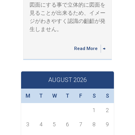
図面にする事で立体的に図面を
見ることが出来るため、イメー
ジがわきやすく認識の齟齬が発
生しません。
Read More
AUGUST 2026
M
T
W
T
F
S
S
1
2
3
4
5
6
7
8
9